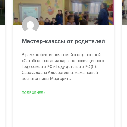
Мастер-классы от родителей
В рамках фестиваля семейных ценностей
«Сатабыллаах дьиэ кэргэн», посвященного
Году семьи в РФ и Году детства в РС (Я),
Сааскылаана Альбертовна, мама нашей
воспитанницы Маргариты
ПОДРОБНЕЕ »