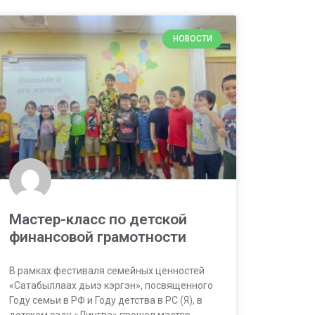
НОВОСТИ
Мастер-класс по детской
финансовой грамотности
В рамках фестиваля семейных ценностей
«Сатабыллаах дьиэ кэргэн», посвященного
Году семьи в РФ и Году детства в РС (Я), в