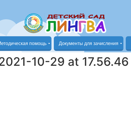
етодическая помощь
Документы для зачисления
Группа «Маленькая страна»
Группа «Кунчээн»
Документы на зачисление в детский сад
021-10-29 at 17.56.46