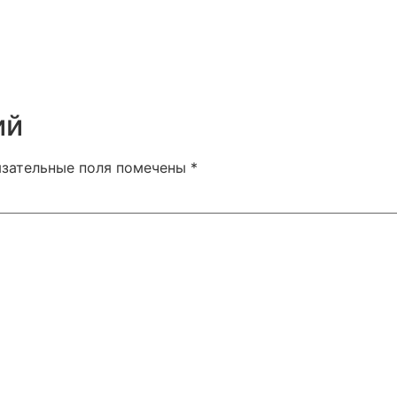
ий
язательные поля помечены
*