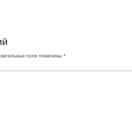
ий
язательные поля помечены
*