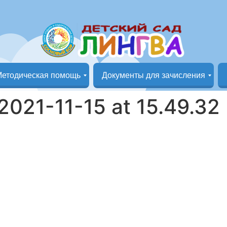
етодическая помощь
Документы для зачисления
Группа «Маленькая страна»
Группа «Кунчээн»
Документы на зачисление в детский сад
021-11-15 at 15.49.32 