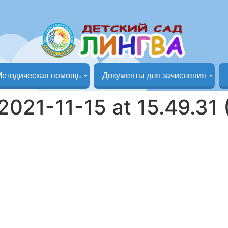
етодическая помощь
Документы для зачисления
Группа «Маленькая страна»
Группа «Кунчээн»
Документы на зачисление в детский сад
021-11-15 at 15.49.31 