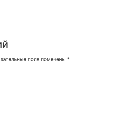
ий
язательные поля помечены
*