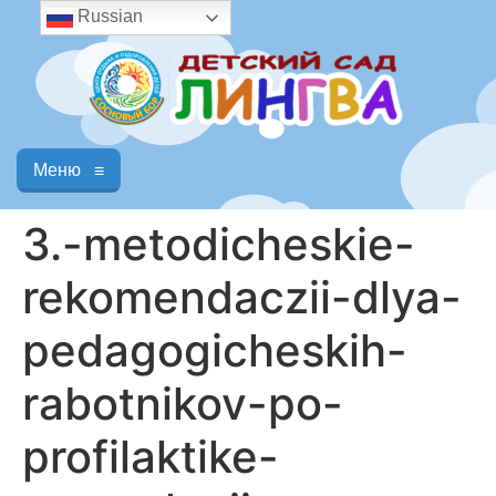
Russian
Меню
≡
3.-metodicheskie-
rekomendaczii-dlya-
pedagogicheskih-
rabotnikov-po-
profilaktike-