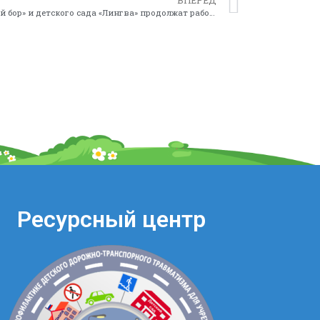
Педагоги, вожатые Центра «Сосновый бор» и детского сада «Лингва» продолжат работу в мае месяце в онлайн режиме
Ресурсный центр