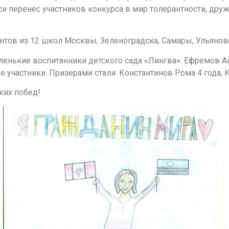
си перенес участников конкурса в мир толерантности, дру
ентов из 12 школ Москвы, Зеленоградска, Самары, Ульяновс
нькие воспитанники детского сада «Лингва»: Ефремов Айх
частники. Призерами стали: Константинов Рома 4 года, К
ких побед!