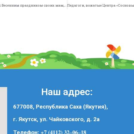
Маленькие воспитанники “Лингвы” поздравили с Весенним праздником своих мам, бабушек
Наш адрес:
677008, Республика Саха (Якутия),
г. Якутск, ул. Чайковского, д. 2а
+7 (4112) 32‒06‒18
Телефон: