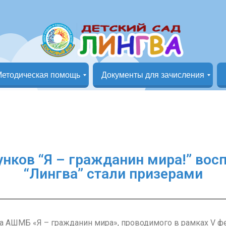
етодическая помощь
Документы для зачисления
Группа «Маленькая страна»
Группа «Кунчээн»
Документы на зачисление в детский сад
унков “Я – гражданин мира!” вос
“Лингва” стали призерами
а АШМБ «Я – гражданин мира», проводимого в рамках V ф