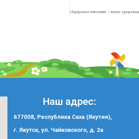
Наш адрес:
677008, Республика Саха (Якутия),
г. Якутск, ул. Чайковского, д. 2а