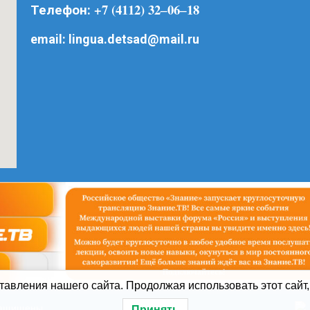
+7 (4112) 32‒06‒18
Телефон:
email:
lingua.detsad@mail.ru
авления нашего сайта. Продолжая использовать этот сайт,
 защищены
Принять