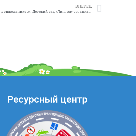
ВПЕРЕД
«Здоровое питание – залог здоровья дошкольников». Детский сад «Лингва» организует прямой эфир с врачом эндокринологом, диетологом, нутрициологом
Ресурсный центр