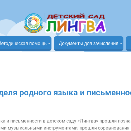
етодическая помощь
Документы для зачисления
Группа «Маленькая страна»
Группа «Кунчээн»
Документы на зачисление в детский сад
деля родного языка и письменно
ыка и письменности в детском саду «Лингва» прошли позн
кими музыкальными инструментами, прошли соревнования п