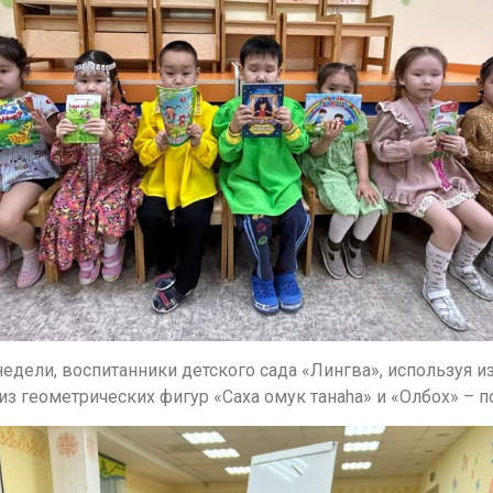
едели, воспитанники детского сада «Лингва», используя из
из геометрических фигур «Саха омук танаha» и «Олбох» – п