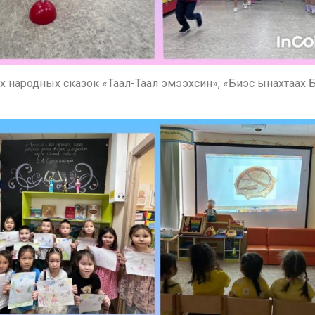
х народных сказок «Таал-Таал эмээхсин», «Биэс ынахтаах 