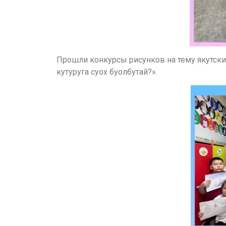
Прошли конкурсы рисунков на тему якутски
кутуруга суох буолбутай?».