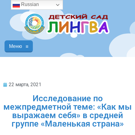
Russian
Меню
≡
22 марта, 2021
Исследование по
межпредметной теме: «Как мы
выражаем себя» в средней
группе «Маленькая страна»