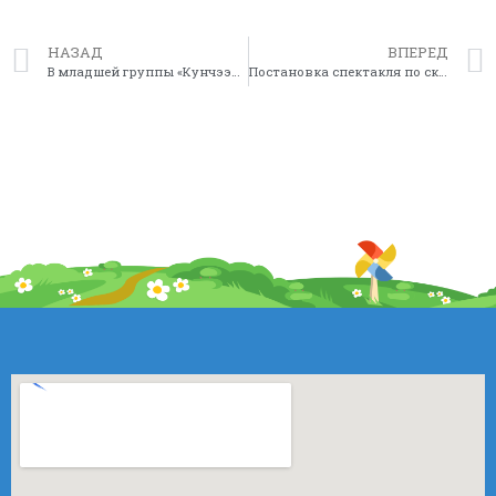
НАЗАД
ВПЕРЕД
В младшей группы «Кунчээн» отметили 8 марта
Постановка спектакля по сказке «Таал-Таал эмээхсин» – как итог исследования темы “Вода”