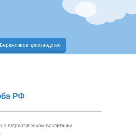
Бережливое производство
рба РФ
ч в патриотическом воспитании
.