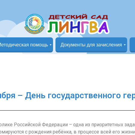
етодическая помощь
Документы для зачисления
Группа «Маленькая страна»
Группа «Кунчээн»
Документы на зачисление в детский сад
ября – День государственного ге
лике Российской Федерации – одна из приоритетных зада
мируются с рождения ребёнка, в процессе всей его жизни