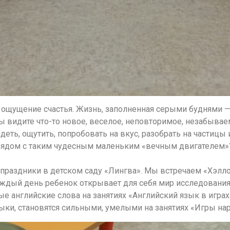
т ощущение счастья. Жизнь, заполненная серыми буднями 
 видите что-то новое, веселое, неповторимое, незабывае
ть, ощутить, попробовать на вкус, разобрать на частицы и 
а рядом с таким чудесным маленьким «вечным двигателем»
 праздники в детском саду «Лингва». Мы встречаем «Хэлл
дый день ребенок открывает для себя мир исследования
е английские слова на занятиях «Английский язык в играх»
ыки, становятся сильными, умелыми на занятиях «Игры на