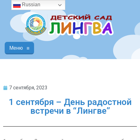
Russian
Меню
≡
7 сентября, 2023
1 сентября – День радостной
встречи в “Лингве”