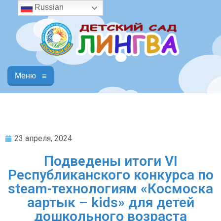
Russian
Меню
≡
23 апреля, 2024
Подведены итоги VI
Республиканского конкурса по
steam-технологиям «Космоска
аартык – kids» для детей
дошкольного возраста